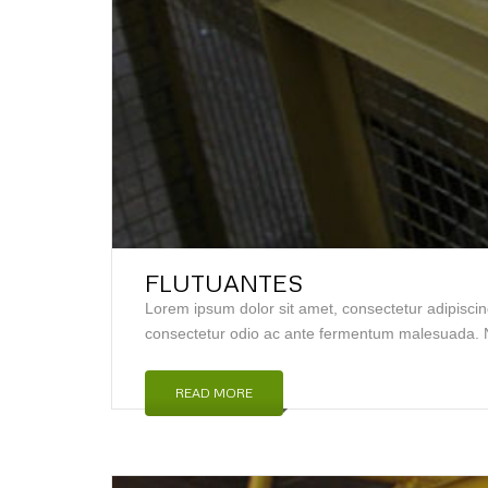
FLUTUANTES
Lorem ipsum dolor sit amet, consectetur adipiscin
consectetur odio ac ante fermentum malesuada. N
READ MORE