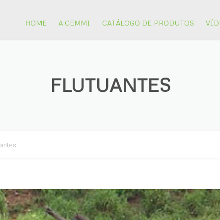
HOME
A CEMMI
CATÁLOGO DE PRODUTOS
VÍD
EQUIPAMENTOS PARA
MINERAÇÃO
FLUTUANTES
PISTÕES
uantes