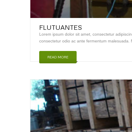
FLUTUANTES
Lorem ipsum dolor sit amet, consectetur adipiscin
consectetur odio ac ante fermentum malesuada. N
READ MORE