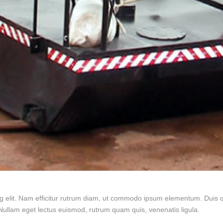
g elit. Nam efficitur rutrum diam, ut commodo ipsum elementum. Duis qu
ullam eget lectus euismod, rutrum quam quis, venenatis ligula.