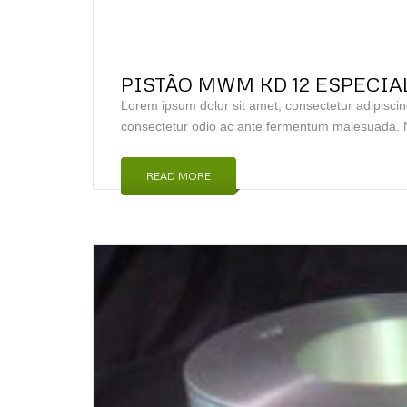
PISTÃO MWM KD 12 ESPECIA
Lorem ipsum dolor sit amet, consectetur adipiscin
consectetur odio ac ante fermentum malesuada. N
READ MORE