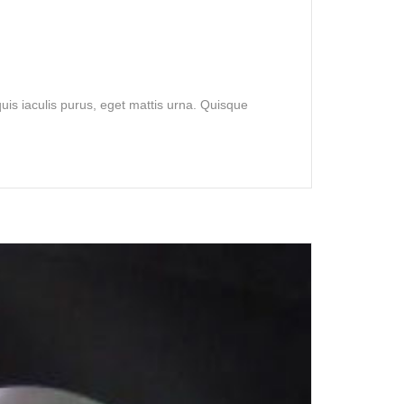
is iaculis purus, eget mattis urna. Quisque