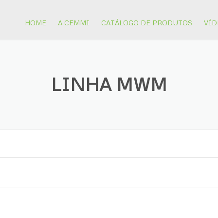
HOME
A CEMMI
CATÁLOGO DE PRODUTOS
VÍD
EQUIPAMENTOS PARA
MINERAÇÃO
LINHA MWM
PISTÕES