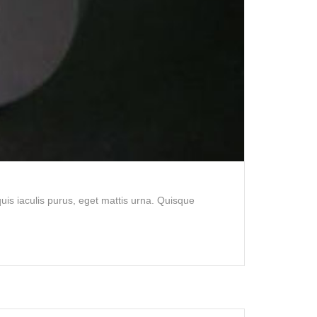
is iaculis purus, eget mattis urna. Quisque