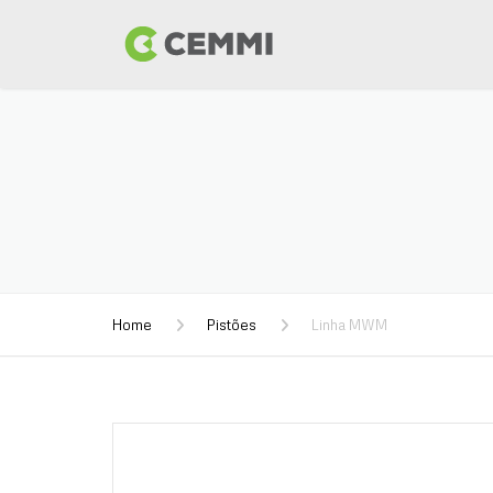
Home
Pistões
Linha MWM