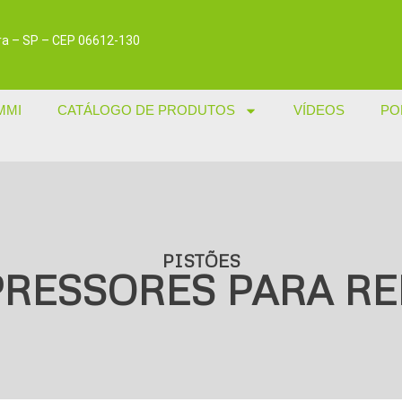
dira – SP – CEP 06612-130
MMI
CATÁLOGO DE PRODUTOS
VÍDEOS
PO
PISTÕES
RESSORES PARA R