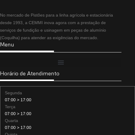
No mercado de Pistões para a linha agrícola e estacionária
desde 1993, a CEMMI inova agora com a prestação de
serviços de fundição e usinagem em peças de alumínio
(Coquilha) para atender as exigências do mercado.
Menu
Horário de Atendimento
Segunda
07:00 > 17:00
Terça
07:00 > 17:00
Quarta
07:00 > 17:00
Quinta