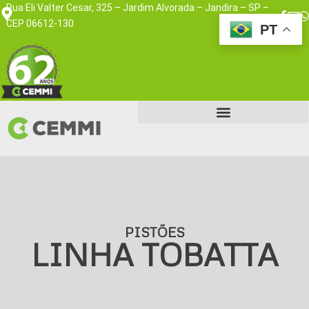
Rua Eli Valter Cesar, 325 – Jardim Alvorada – Jandira – SP –
CEP 06612-130
PT
PISTÕES
LINHA TOBATTA