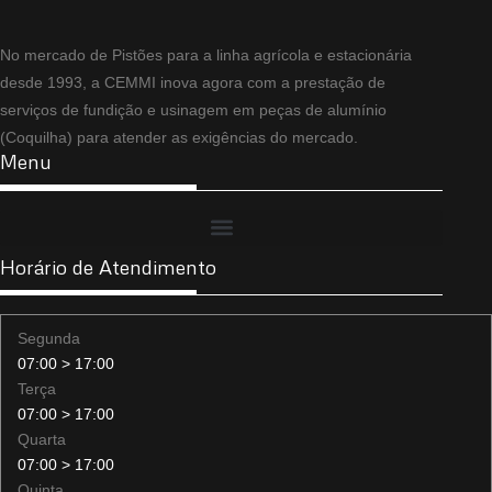
No mercado de Pistões para a linha agrícola e estacionária
desde 1993, a CEMMI inova agora com a prestação de
serviços de fundição e usinagem em peças de alumínio
(Coquilha) para atender as exigências do mercado.
Menu
Horário de Atendimento
Segunda
07:00 > 17:00
Terça
07:00 > 17:00
Quarta
07:00 > 17:00
Quinta