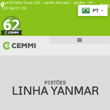
Rua Eli Valter Cesar, 325 – Jardim Alvorada – Jandira – SP –
CEP 06612-130
PT
PISTÕES
LINHA YANMAR