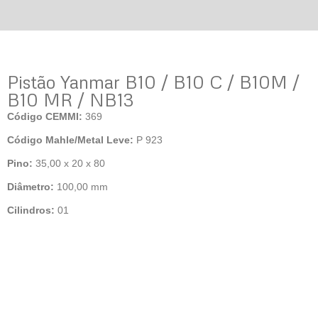
Pistão Yanmar B10 / B10 C / B10M /
B10 MR / NB13
Código CEMMI:
369
Código Mahle/Metal Leve:
P 923
Pino:
35,00 x 20 x 80
Diâmetro:
100,00 mm
Cilindros:
01