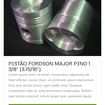
PISTÃO FORDSON MAJOR PINO 1
3/8″ (3.15/16″)
Lorem ipsum dolor sit amet, consectetur adipiscing elit.
Nam efficitur rutrum diam, ut commodo ipsum elementum.
Duis quis iaculis purus, eget mattis urna. Quisque
consectetur odio ac ante fermentum malesuada. Nullam
eget lectus euismod, rutrum quam quis, venenatis ligula.