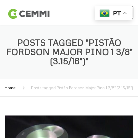
PT
POSTS TAGGED "PISTÃO
FORDSON MAJOR PINO 1 3/8″
(3.15/16″)"
Home
Posts tagged Pistão Fordson Major Pino 1 3/8″ (3.15/16″)