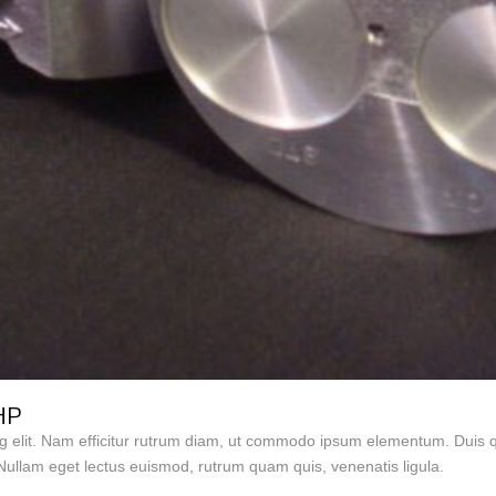
HP
g elit. Nam efficitur rutrum diam, ut commodo ipsum elementum. Duis qu
ullam eget lectus euismod, rutrum quam quis, venenatis ligula.