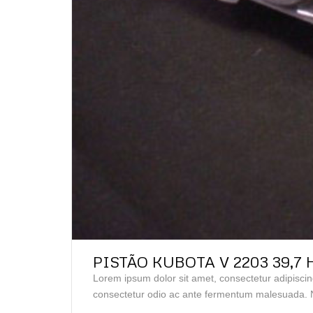
PISTÃO KUBOTA V 2203 39,7 
Lorem ipsum dolor sit amet, consectetur adipiscin
consectetur odio ac ante fermentum malesuada. N