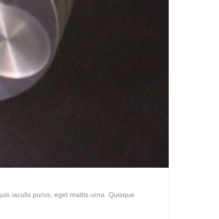
is iaculis purus, eget mattis urna. Quisque