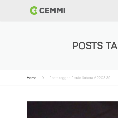
POSTS TA
Home
Posts tagged Pistão Kubota V 2203 39