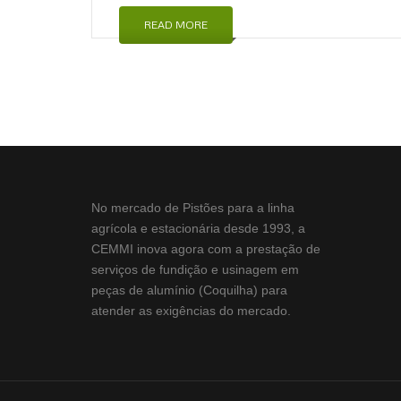
READ MORE
No mercado de Pistões para a linha
agrícola e estacionária desde 1993, a
CEMMI inova agora com a prestação de
serviços de fundição e usinagem em
peças de alumínio (Coquilha) para
atender as exigências do mercado.