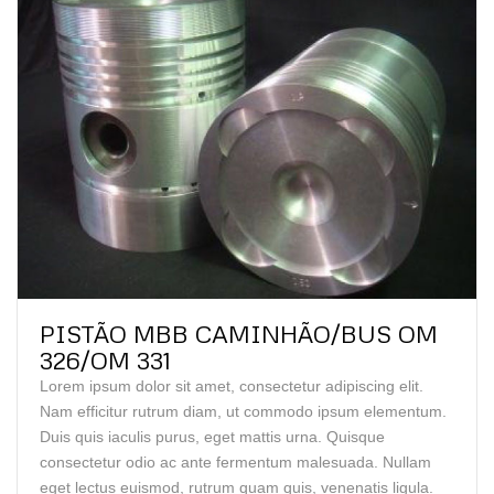
PISTÃO MBB CAMINHÃO/BUS OM
326/OM 331
Lorem ipsum dolor sit amet, consectetur adipiscing elit.
Nam efficitur rutrum diam, ut commodo ipsum elementum.
Duis quis iaculis purus, eget mattis urna. Quisque
consectetur odio ac ante fermentum malesuada. Nullam
eget lectus euismod, rutrum quam quis, venenatis ligula.