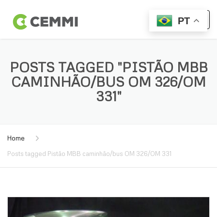
PT
POSTS TAGGED "PISTÃO MBB
CAMINHÃO/BUS OM 326/OM
331"
Home
Posts tagged Pistão MBB caminhão/bus OM 326/OM 331