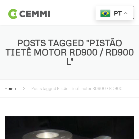
PT
POSTS TAGGED "PISTÃO
TIETÊ MOTOR RD900 / RD900
L"
Home
Posts tagged Pistão Tietê motor RD900 / RD900 L