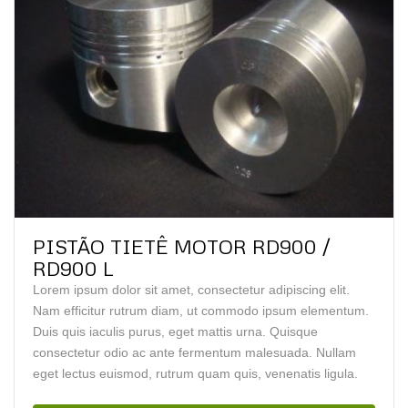
PISTÃO TIETÊ MOTOR RD900 /
RD900 L
Lorem ipsum dolor sit amet, consectetur adipiscing elit.
Nam efficitur rutrum diam, ut commodo ipsum elementum.
Duis quis iaculis purus, eget mattis urna. Quisque
consectetur odio ac ante fermentum malesuada. Nullam
eget lectus euismod, rutrum quam quis, venenatis ligula.