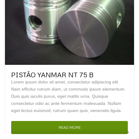
PISTÃO YANMAR NT 75 B
Lorem ipsum dolor sit amet, consectetur adipiscing elit.
Nam efficitur rutrum diam, ut commodo ipsum elementum.
Duis quis iaculis purus, eget mattis urna. Quisque
consectetur odio ac ante fermentum malesuada. Nullam
eget lectus euismod, rutrum quam quis, venenatis ligula.
READ MORE