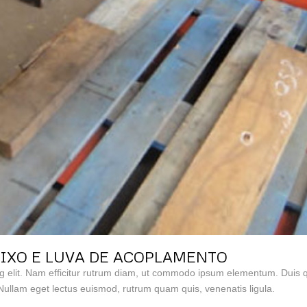
 EIXO E LUVA DE ACOPLAMENTO
g elit. Nam efficitur rutrum diam, ut commodo ipsum elementum. Duis qu
ullam eget lectus euismod, rutrum quam quis, venenatis ligula.