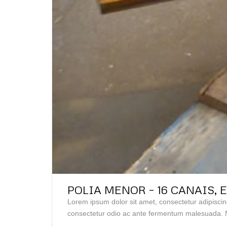
POLIA MENOR – 16 CANAIS,
Lorem ipsum dolor sit amet, consectetur adipiscin
consectetur odio ac ante fermentum malesuada. N