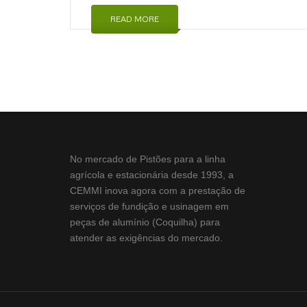
READ MORE
No mercado de Pistões para a linha
agrícola e estacionária desde 1993, a
CEMMI inova agora com a prestação de
serviços de fundição e usinagem em
peças de alumínio (Coquilha) para
atender as exigências do mercado.