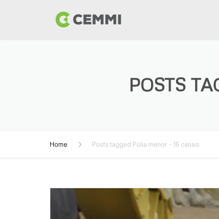
POSTS TA
Home
Posts tagged Polia menor – 16 canais