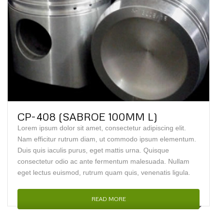
CP-408 (SABROE 100MM L)
Lorem ipsum dolor sit amet, consectetur adipiscing elit.
Nam efficitur rutrum diam, ut commodo ipsum elementum.
Duis quis iaculis purus, eget mattis urna. Quisque
consectetur odio ac ante fermentum malesuada. Nullam
eget lectus euismod, rutrum quam quis, venenatis ligula.
READ MORE