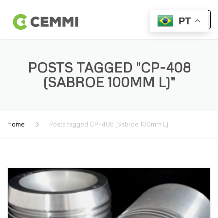
PT
POSTS TAGGED "CP-408
(SABROE 100MM L)"
Home
Posts tagged CP-408 (Sabroe 100mm L)